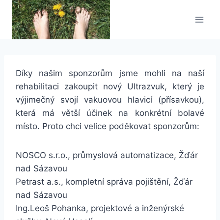
Přeskočit
na
obsah
Díky našim sponzorům jsme mohli na naší
rehabilitaci zakoupit nový Ultrazvuk, který je
výjimečný svojí vakuovou hlavicí (přísavkou),
která má větší účinek na konkrétní bolavé
místo. Proto chci velice poděkovat sponzorům:
NOSCO s.r.o., průmyslová automatizace, Žďár
nad Sázavou
Petrast a.s., kompletní správa pojištění, Žďár
nad Sázavou
Ing.Leoš Pohanka, projektové a inženýrské