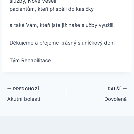
služby, Nové Veselí
pacientům, kteří přispěli do kasičky
a také Vám, kteří jste již naše služby využili.
Děkujeme a přejeme krásný sluníčkový den!
Tým Rehabilitace
Navigace
PŘEDCHOZÍ
DALŠÍ
Akutní bolesti
Dovolená
pro
příspěvek