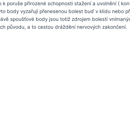
 k poruše přirozené schopnosti stažení a uvolnění ( ko
yto body vyzařují přenesenou bolest buď v klidu nebo při
rávě spoušťové body jsou totiž zdrojem bolestí vnímaný
ejich původu, a to cestou dráždění nervových zakončení.