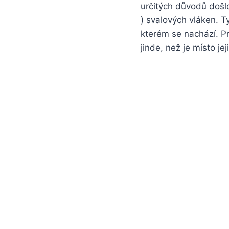
určitých důvodů došlo
) svalových vláken. T
kterém se nachází. P
jinde, než je místo j