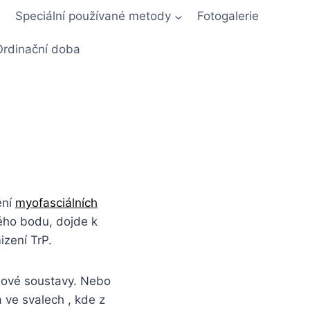
Speciální používané metody
Fotogalerie
Ordinační doba
ění
myofasciálních
ého bodu, dojde k
izení TrP.
bové soustavy. Nebo
 ve svalech , kde z