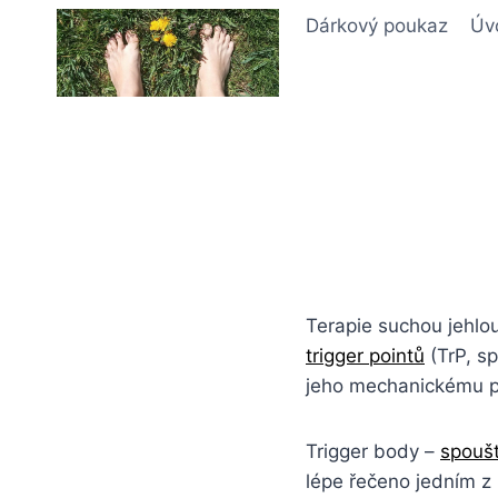
Přeskočit
Dárkový poukaz
Úv
na
obsah
Terapie suchou jehlo
trigger pointů
(TrP, s
jeho mechanickému poš
Trigger body –
spouš
lépe řečeno jedním z 