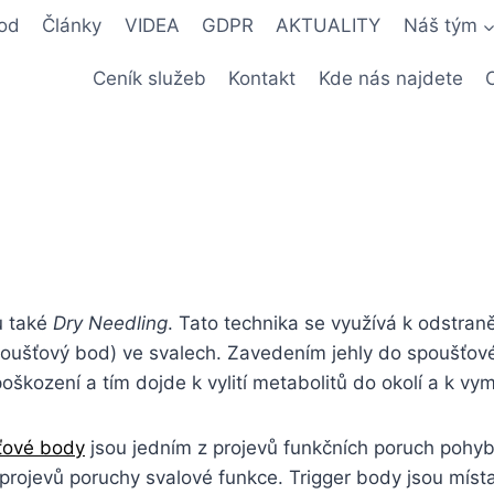
od
Články
VIDEA
GDPR
AKTUALITY
Náš tým
Ceník služeb
Kontakt
Kde nás najdete
u také
Dry Needling
. Tato technika se využívá k odstran
poušťový bod) ve svalech. Zavedením jehly do spoušťov
kození a tím dojde k vylití metabolitů do okolí a k vym
ťové body
jsou jedním z projevů funkčních poruch pohy
projevů poruchy svalové funkce. Trigger body jsou místa