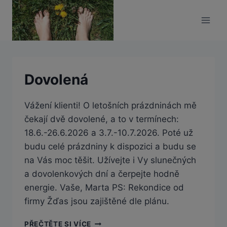
Přeskočit
modal-check
na
obsah
Dovolená
Vážení klienti! O letošních prázdninách mě
čekají dvě dovolené, a to v termínech:
18.6.-26.6.2026 a 3.7.-10.7.2026. Poté už
budu celé prázdniny k dispozici a budu se
na Vás moc těšit. Užívejte i Vy slunečných
a dovolenkových dní a čerpejte hodně
energie. Vaše, Marta PS: Rekondice od
firmy Žďas jsou zajištěné dle plánu.
DOVOLENÁ
PŘEČTĚTE SI VÍCE