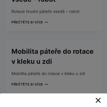
Rotace hrudní páteře vsedě – robot
ROTACE
PŘEČTĚTE SI VÍCE
HRUDNÍ
PÁTEŘE
VSEDĚ
–
ROBOT
Mobilita páteře do rotace
v kleku u zdi
Mobilita páteře do rotace v kleku u zdi
MOBILITA
PŘEČTĚTE SI VÍCE
PÁTEŘE
DO
ROTACE
V