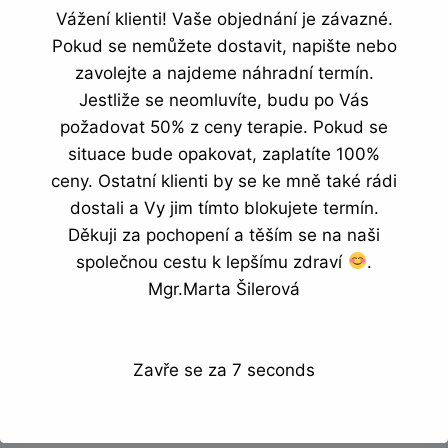
KLEKU
Vážení klienti! Vaše objednání je závazné.
Uvolnění páteře do
U
Pokud se nemůžete dostavit, napište nebo
ZDI
úklonu v kleku na „4“
zavolejte a najdeme náhradní termín.
Jestliže se neomluvíte, budu po Vás
Uvolnění páteře do úklonu v kleku na „4“
požadovat 50% z ceny terapie. Pokud se
situace bude opakovat, zaplatíte 100%
UVOLNĚNÍ
PŘEČTĚTE SI VÍCE
ceny. Ostatní klienti by se ke mně také rádi
PÁTEŘE
DO
dostali a Vy jim tímto blokujete termín.
ÚKLONU
Děkuji za pochopení a těším se na naši
V
společnou cestu k lepšímu zdraví
.
KLEKU
Uvolnění páteře do rotace
NA
Mgr.Marta Šilerová
„4“
v kleku na „4“
Zavře se za
7
seconds
Uvolnění páteře do rotace v kleku na „4“
UVOLNĚNÍ
PŘEČTĚTE SI VÍCE
PÁTEŘE