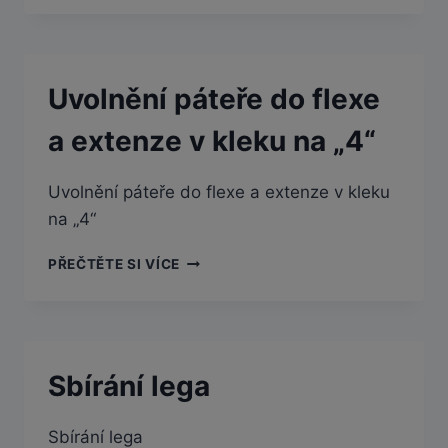
DO
ROTACE
V
KLEKU
Uvolnění páteře do flexe
NA
„4“
a extenze v kleku na „4“
Uvolnění páteře do flexe a extenze v kleku
na „4“
UVOLNĚNÍ
PŘEČTĚTE SI VÍCE
PÁTEŘE
DO
FLEXE
A
EXTENZE
Sbírání lega
V
KLEKU
NA
Sbírání lega