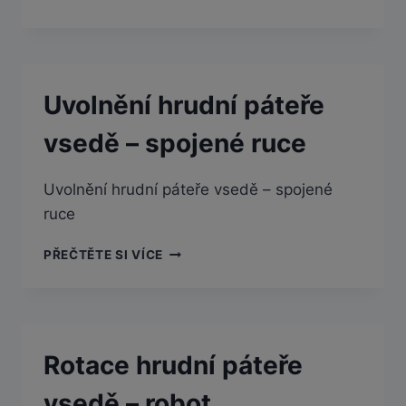
Uvolnění hrudní páteře
vsedě – spojené ruce
Uvolnění hrudní páteře vsedě – spojené
ruce
UVOLNĚNÍ
PŘEČTĚTE SI VÍCE
HRUDNÍ
PÁTEŘE
VSEDĚ
–
SPOJENÉ
Rotace hrudní páteře
RUCE
vsedě – robot