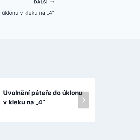
DALŠÍ
 úklonu v kleku na „4“
Uvolnění páteře do úklonu
Roztaho
v kleku na „4“