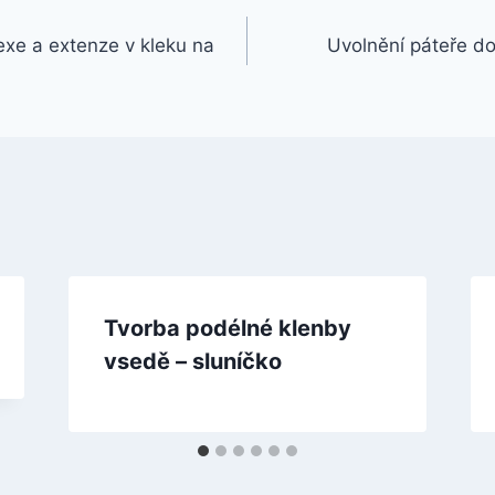
exe a extenze v kleku na
Uvolnění páteře do
Tvorba podélné klenby
vsedě – sluníčko