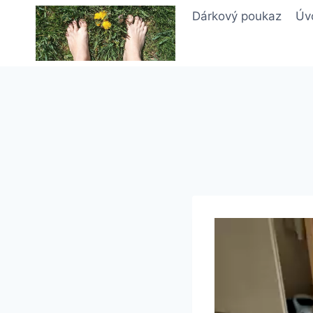
Přeskočit
Dárkový poukaz
Úv
na
obsah