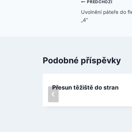
Navigace
PŘEDCHOZÍ
Uvolnění páteře do fl
pro
„4“
příspěvek
Podobné příspěvky
flexe a
Přesun těžiště do stran
„4“