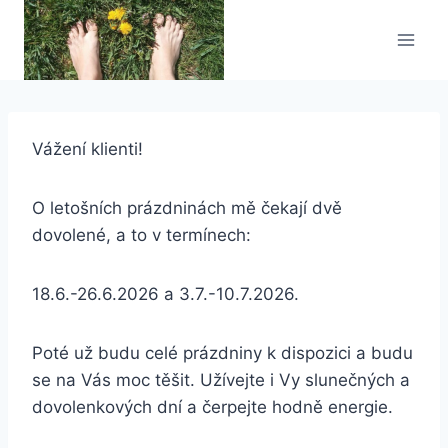
Přeskočit
na
obsah
Vážení klienti!
O letošních prázdninách mě čekají dvě
dovolené, a to v termínech:
18.6.-26.6.2026 a 3.7.-10.7.2026.
Poté už budu celé prázdniny k dispozici a budu
se na Vás moc těšit. Užívejte i Vy slunečných a
dovolenkových dní a čerpejte hodně energie.