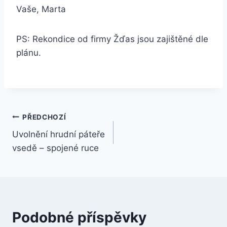
Vaše, Marta
PS: Rekondice od firmy Žďas jsou zajištěné dle
plánu.
Navigace
PŘEDCHOZÍ
Uvolnění hrudní páteře
pro
vsedě – spojené ruce
příspěvek
Podobné příspěvky