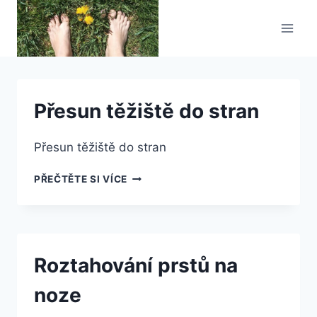
Přeskočit
na
obsah
Přesun těžiště do stran
Přesun těžiště do stran
PŘESUN
PŘEČTĚTE SI VÍCE
TĚŽIŠTĚ
DO
STRAN
Roztahování prstů na
noze