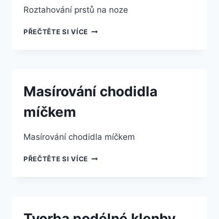
Roztahování prstů na noze
ROZTAHOVÁNÍ
PŘEČTĚTE SI VÍCE
PRSTŮ
NA
NOZE
Masírování chodidla
míčkem
Masírování chodidla míčkem
MASÍROVÁNÍ
PŘEČTĚTE SI VÍCE
CHODIDLA
MÍČKEM
Tvorba podélné klenby