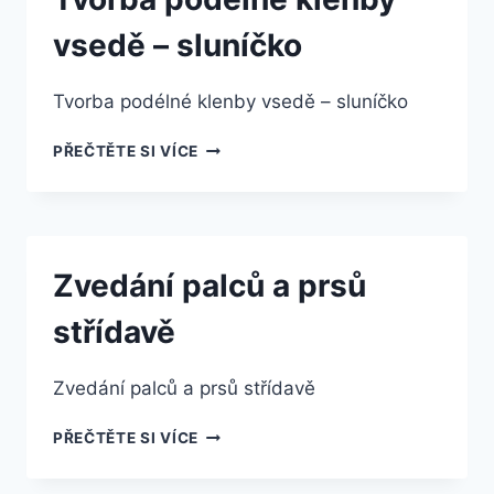
vsedě – sluníčko
Tvorba podélné klenby vsedě – sluníčko
TVORBA
PŘEČTĚTE SI VÍCE
PODÉLNÉ
KLENBY
VSEDĚ
–
SLUNÍČKO
Zvedání palců a prsů
střídavě
Zvedání palců a prsů střídavě
ZVEDÁNÍ
PŘEČTĚTE SI VÍCE
PALCŮ
A