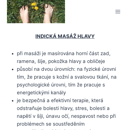
Přeskočit
na
obsah
INDICKÁ MASÁŽ HLAVY
při masáži je masírována horní část zad,
ramena, šíje, pokožka hlavy a obličeje
působí na dvou úrovních: na fyzické úrovni
tím, že pracuje s kožní a svalovou tkání, na
psychologické úrovni, tím že pracuje s
energetickými kanály
je bezpečná a efektivní terapie, která
odstraňuje bolesti hlavy, stres, bolesti a
napětí v šíji, únavu očí, nespavost nebo při
problémech se soustředěním