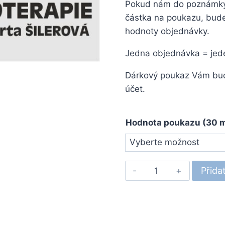
Pokud nám do poznámky v
částka na poukazu, bude
hodnoty objednávky.
Jedna objednávka = jed
Dárkový poukaz Vám bud
účet.
Hodnota poukazu (30 mi
Dárkový
Přida
poukaz
množství