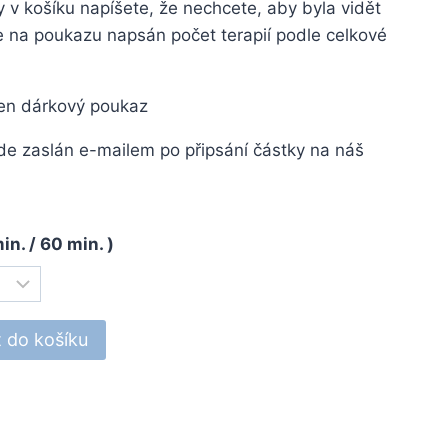
 košíku napíšete, že nechcete, aby byla vidět
 na poukazu napsán počet terapií podle celkové
en dárkový poukaz
e zaslán e-mailem po připsání částky na náš
n. / 60 min. )
t do košíku