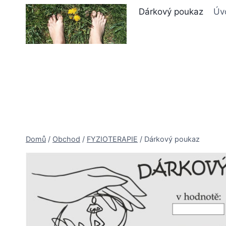
Přeskočit
Dárkový poukaz
Úv
na
obsah
Domů
/
Obchod
/
FYZIOTERAPIE
/
Dárkový poukaz