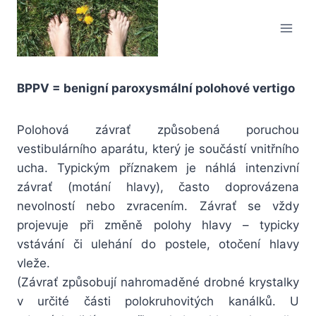
Přeskočit
na
obsah
BPPV = benigní paroxysmální polohové vertigo
Polohová závrať způsobená poruchou
vestibulárního aparátu, který je součástí vnitřního
ucha. Typickým příznakem je náhlá intenzivní
závrať (motání hlavy), často doprovázena
nevolností nebo zvracením. Závrať se vždy
projevuje při změně polohy hlavy – typicky
vstávání či ulehání do postele, otočení hlavy
vleže.
(Závrať způsobují nahromaděné drobné krystalky
v určité části polokruhovitých kanálků. U