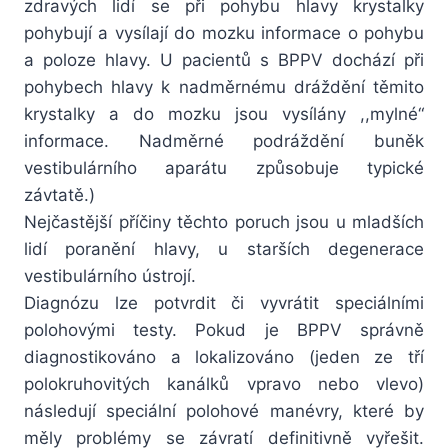
zdravých lidí se při pohybu hlavy krystalky
pohybují a vysílají do mozku informace o pohybu
a poloze hlavy. U pacientů s BPPV dochází při
pohybech hlavy k nadměrnému dráždění těmito
krystalky a do mozku jsou vysílány ,,mylné“
informace. Nadměrné podráždění buněk
vestibulárního aparátu způsobuje typické
závtatě.)
Nejčastější příčiny těchto poruch jsou u mladších
lidí poranění hlavy, u starších degenerace
vestibulárního ústrojí.
Diagnózu lze potvrdit či vyvrátit speciálními
polohovými testy. Pokud je BPPV správně
diagnostikováno a lokalizováno (jeden ze tří
polokruhovitých kanálků vpravo nebo vlevo)
následují speciální polohové manévry, které by
měly problémy se závratí definitivně vyřešit.