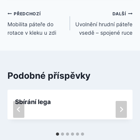
Navigace
PŘEDCHOZÍ
DALŠÍ
Mobilita páteře do
Uvolnění hrudní páteře
pro
rotace v kleku u zdi
vsedě – spojené ruce
příspěvek
Podobné příspěvky
Sbírání lega