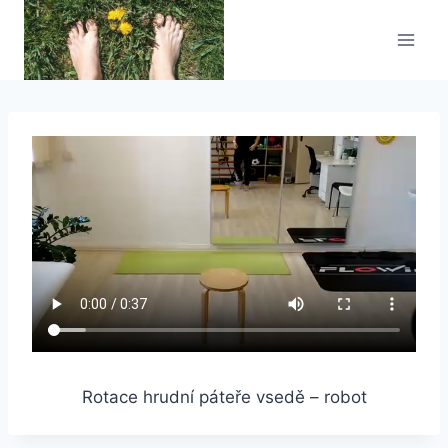
Přeskočit
na
obsah
Rotace hrudní páteře vsedě – robot